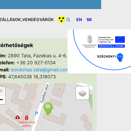
ZÁLLÁSOK,VENDÉGVÁRÓK
EN
SK
lérhetőségek
ím:
2890 Tata, Fazekas u. 4-6.
elefon:
+36 20 927-0134
mail:
bordohaz.tata@gmail.com
PS:
47,645038 18,318073
+
−