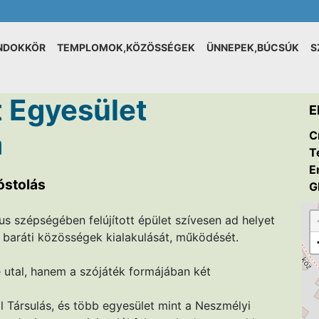
NDOKKÖR
TEMPLOMOK,KÖZÖSSÉGEK
ÜNNEPEK,BÚCSÚK
S
 Egyesület
E
a
C
T
E
óstolás
G
us szépségében felújított épület szívesen ad helyet
ti baráti közösségek kialakulását, működését.
utal, hanem a szójáték formájában két
ivil Társulás, és több egyesület mint a Neszmélyi