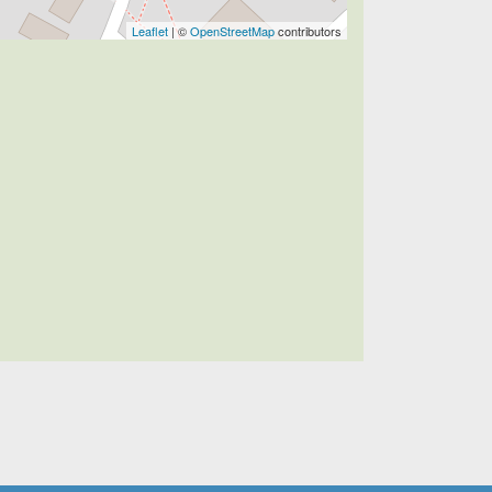
Leaflet
| ©
OpenStreetMap
contributors