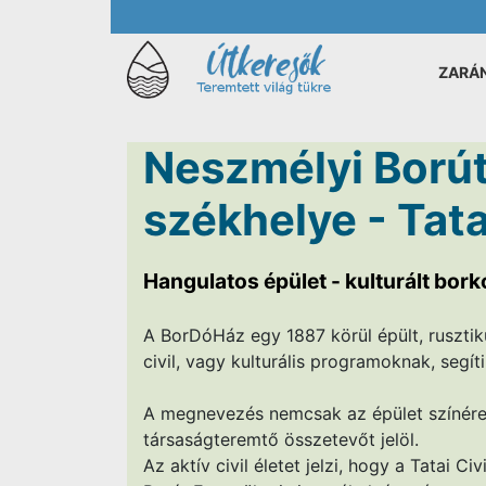
ZARÁ
Neszmélyi Borút
székhelye - Tat
Hangulatos épület - kulturált bork
A BorDóHáz egy 1887 körül épült, rusztik
civil, vagy kulturális programoknak, segí
A megnevezés nemcsak az épület színére 
társaságteremtő összetevőt jelöl.
Az aktív civil életet jelzi, hogy a Tatai C