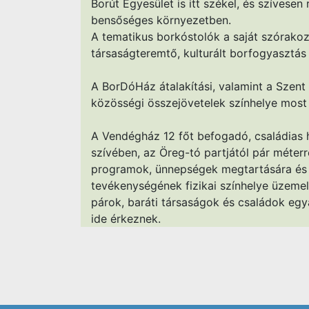
Borút Egyesület is itt székel, és szívesen
bensőséges környezetben.
A tematikus borkóstolók a saját szórakoz
társaságteremtő, kulturált borfogyasztás
A BorDóHáz átalakítási, valamint a Szent 
közösségi összejövetelek színhelye mos
A Vendégház 12 főt befogadó, családias 
szívében, az Öreg-tó partjától pár méte
programok, ünnepségek megtartására és 
tevékenységének fizikai színhelye üzemel.
párok, baráti társaságok és családok egy
ide érkeznek.