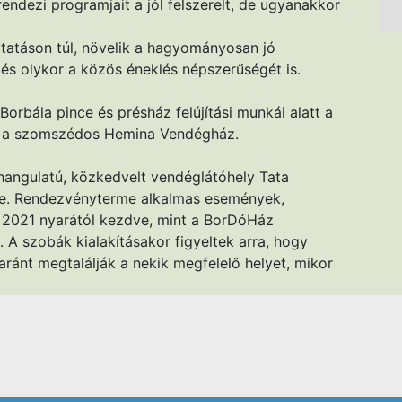
 rendezi programjait a jól felszerelt, de ugyanakkor
tatáson túl, növelik a hagyományosan jó
 és olykor a közös éneklés népszerűségét is.
Borbála pince és présház felújítási munkái alatt a
t a szomszédos Hemina Vendégház.
hangulatú, közkedvelt vendéglátóhely Tata
rre. Rendezvényterme alkalmas események,
2021 nyarától kezdve, mint a BorDóHáz
 A szobák kialakításakor figyeltek arra, hogy
aránt megtalálják a nekik megfelelő helyet, mikor