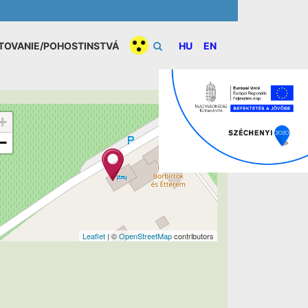
TOVANIE/POHOSTINSTVÁ
HU
EN
+
−
Leaflet
| ©
OpenStreetMap
contributors