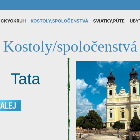
ICKÝOKRUH
KOSTOLY,SPOLOČENSTVÁ
SVIATKY,PÚTE
UBY
Kostoly/spoločenstvá
Tata