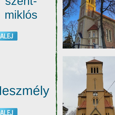
szent-
miklós
eszmély