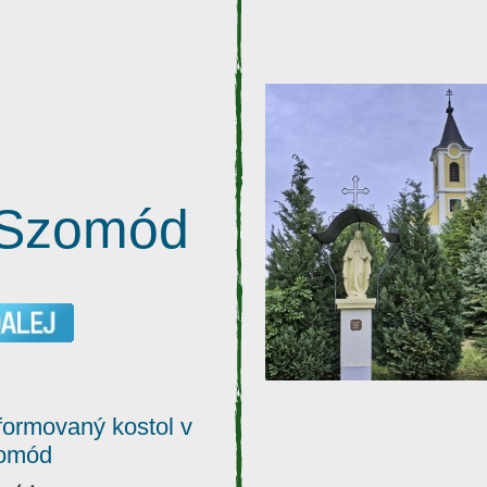
Szomód
ormovaný kostol v
omód