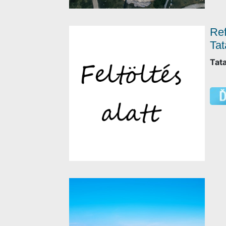
Ref
Tat
Tat