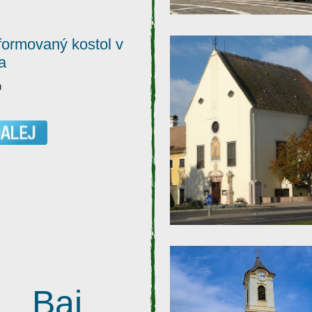
ormovaný kostol v
a
a
Baj