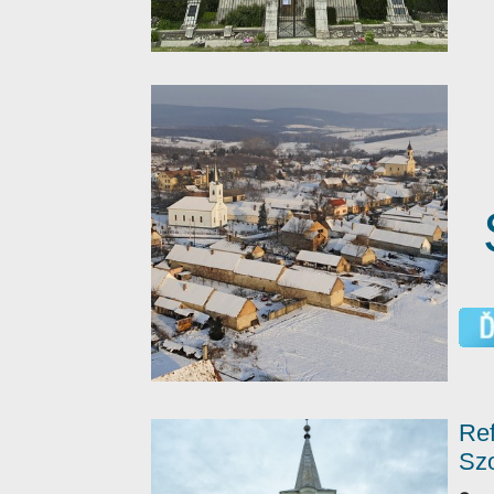
Ref
Sz