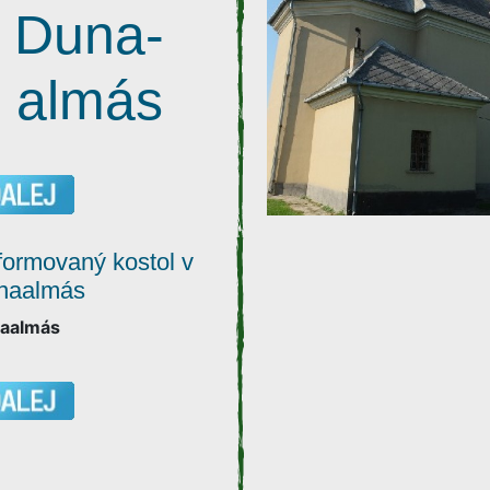
Duna-
almás
ormovaný kostol v
naalmás
aalmás